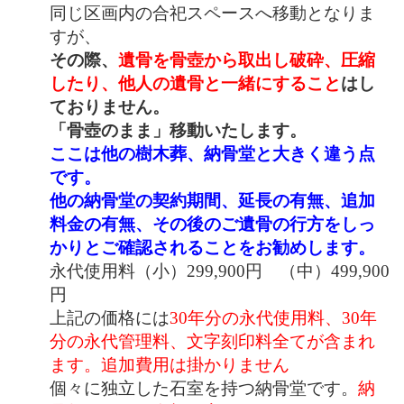
同じ区画内の合祀スペースへ移動となりま
すが、
その際、
遺骨を骨壺から取出し破砕、圧縮
したり、
他人の遺骨と一緒にすること
はし
ておりません。
「骨壺のまま」移動いたします。
ここは他の樹木葬、納骨堂と大きく違う点
です。
他の納骨堂の契約期間、延長の有無、追加
料金の有無、その後のご遺骨の行方をしっ
かりとご確認されることをお勧めします。
永代使用料（小）299,900円 （中）499,900
円
上記の価格には
30年分の永代使用料、30年
分の永代管理料、文字刻印料全てが含まれ
ます。追加費用は掛かりません
個々に独立した石室を持つ納骨堂です。
納