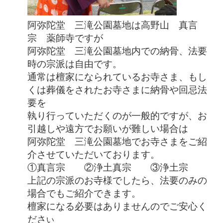
阿弥陀堂 三滝公園墓地は高野山 真言
宗 薬師寺ですが
阿弥陀堂 三滝公園墓地内での納骨、法要
時の宗派は自由です。
通常は檀家になられているお寺さま、もし
くは葬儀をされたお寺さまに納骨や回忌法
要を
執り行っていただくのが一般的ですが、お
引越しや遠方でお願いが難しい場合は
阿弥陀堂 三滝公園墓地でお寺さまをご紹
介させていただいております。
①真言宗 ②浄土真宗 ③浄土宗
上記の宗派のお寺様でしたら、法要のみの
場合でもご紹介できます。
檀家になる必要はありませんのでご安心く
ださ
い