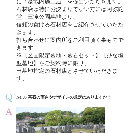
に「墓地内施工届」を提出いただきます。
石材店は特にお決まりでない方には阿弥陀
堂 三滝公園墓地より、
信頼の置ける石材店をご紹介させていただ
きます。
打ち合わせに案内所をご利用頂く事もでで
きます。
※【区画限定墓地・墓石セット】【ひな壇
型墓地】をご契約時に限り、
当墓地指定の石材店とさせていただきま
す。
No.03 墓石の高さやデザインの規定はありますか？