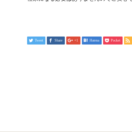
Tweet
Share
+1
Hatena
Pocket