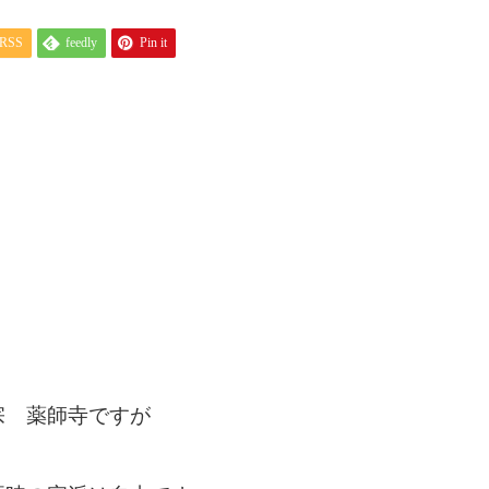
RSS
feedly
Pin it
宗 薬師寺ですが