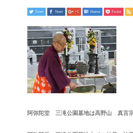
Tweet
Share
+1
Hatena
Pocket
阿弥陀堂 三滝公園墓地は高野山 真言