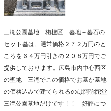
三滝公園墓地 栴檀区 墓地＋墓石の
セット墓は、通常価格２７２万円のと
ころを６４万円引きの２０８万円でご
提供しております。広島市内中心西区
の聖地 三滝でこの価格でお墓が墓地
の価格込みで建てられるのは阿弥陀堂
三滝公園墓地だけです！！ 好評につ