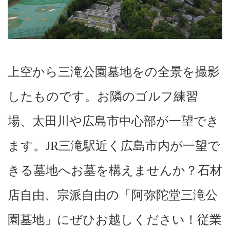
上空から三滝公園墓地をの全景を撮影
したものです。お隣のゴルフ練習
場、太田川や広島市中心部が一望でき
ます。JR三滝駅近く広島市内が一望で
きる墓地へお墓を構えませんか？石材
店自由、宗派自由の「阿弥陀堂三滝公
園墓地」にぜひお越しください！従業