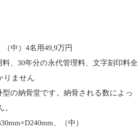
 （中）4
名用49,9万円
用料、30年分の永代管理料、文字刻印料全
かりません
外型の納骨堂です。納骨される数によっ
ん。
30mm×D240mm、（中）