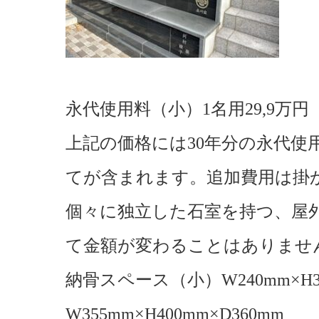
永代使用料（小）1名用29,9
万円
上記の価格には30年分の永代使
てが含まれます。追加費用は掛
個々に独立した石室を持つ、屋
て金額が変わることはありませ
納骨スペース（小）W240mm×H3
W355mm×H400mm×D360mm