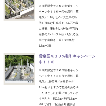
※期間限定で３０％割引キャン
ペーン中！！※永代使用料（墓
地代）150万円／㎡大型車の転
回も可能な駐車場あり墓石の前
に拝石、玉砂利の据付が可能な
縦長のスペースが広く取れる区
画です南向き 幅1.2m×奥行
1.8m＝388…
雲泉区※３０％割引キャンペーン
中！！※
※期間限定で３０％割引キャン
ペーン中！！※永代使用料（墓
地代）180万円／㎡奥行きが
1.8mありますので前庭のあるゆ
ったりとしたお墓に適していま
す南向き 幅0.9m×奥行1.8m＝
291.6万円 3区画あり 南向き