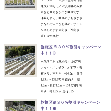
ペーン中！！※永代使用料（墓
地代）90万円／㎡沙羅区のみ東
向きと西向きが主な区画です
洋墓も多く、区画の形もさまざ
まなので自由なお墓のデザイン
が楽しめます東向き 西向き
幅1.95m×奥行…
伽羅区 ※３０％割引キャンペーン
中！！※
永代使用料（墓地代）110万円
／㎡すべての通路、地面下へ敷
石あり。南向き 幅0.9m × 奥行
1.35m ＝133.6万円 南向き 幅
1.2m × 奥行1.2m ＝158.4万円 南
向き 幅1.35m× 奥行1.35…
栴檀区※３０％割引キャンペーン
中！！※