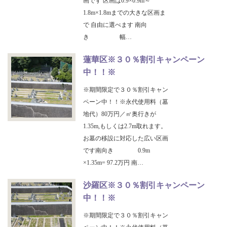
画です 区画は0.9×0.9m～
1.8m×1.8mまでの大きな区画ま
で 自由に選べます 南向
き 幅…
蓮華区※３０％割引キャンペーン
中！！※
※期間限定で３０％割引キャン
ペーン中！！※永代使用料（墓
地代）80万円／㎡奥行きが
1.35m,もしくは2.7m取れます。
お墓の移設に対応した広い区画
です南向き 0.9m
×1.35m= 97.2万円 南…
沙羅区※３０％割引キャンペーン
中！！※
※期間限定で３０％割引キャン