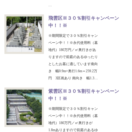
…
飛雲区※３０％割引キャンペーン
中！！※
※期間限定で３０％割引キャン
ペーン中！！※永代使用料（墓
地代）180万円／㎡奥行きがあ
りますので前庭のあるゆったり
としたお墓に適しています南向
き 幅0.9m×奥行1.6m＝259.2万
円 3区画あり 南向き 幅1.3…
紫雲区※３０％割引キャンペーン
中！！※
※期間限定で３０％割引キャン
ペーン中！！※永代使用料（墓
地代）180万円／㎡奥行きが
1.8mありますので前庭のあるゆ