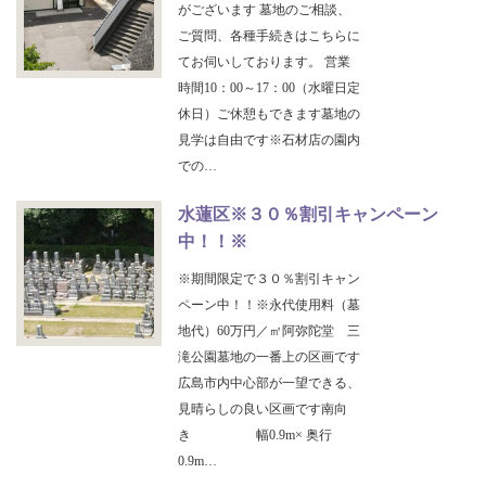
がございます 墓地のご相談、
ご質問、各種手続きはこちらに
てお伺いしております。 営業
時間10：00～17：00（水曜日定
休日）ご休憩もできます墓地の
見学は自由です※石材店の園内
での…
水蓮区※３０％割引キャンペーン
中！！※
※期間限定で３０％割引キャン
ペーン中！！※永代使用料（墓
地代）60万円／㎡阿弥陀堂 三
滝公園墓地の一番上の区画です
広島市内中心部が一望できる、
見晴らしの良い区画です南向
き 幅0.9m× 奥行
0.9m…