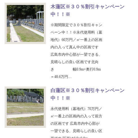
木蓮区※３０％割引キャンペーン
中！！※
※期間限定で３０％割引キャン
ペーン中！！※永代使用料（墓
地代）60万円／㎡一番上の区画
内の入って真ん中の区画です
広島市内中心部が一望できる、
見晴らしの良い区画です北向
き 幅0.9m×奥行0.9m
＝48.6万円…
白蓮区※３０％割引キャンペーン
中！！※
永代使用料（墓地代）70万円／
㎡一番上の区画内の入って前方
の区画です 広島市内中心部が
一望できる、見晴らしの良い区