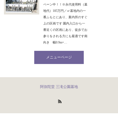
ペーン中！！※永代使用料（墓
地代）185万円／㎡墓地内の一
番ふもとにあり、案内所のすぐ
上の区画です 園内入口から一
番近くの区画にあり、徒歩でお
参りをされる方にも最適です南
向き 幅0.9m×…
メニューページ
阿弥陀堂 三滝公園墓地
RSS