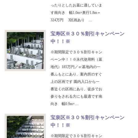
ったりとしたお墓に適していま
す南向き 幅1.0m×奥行1.8m＝
324万円 3区画あり …
宝寿区※３０％割引キャンペーン
中！！※
※期間限定で３０％割引キャン
ペーン中！！※永代使用料（墓
地代）185万円／㎡墓地内の一
番ふもとにあり、案内所のすぐ
上の区画です 園内入口から一
番近くの区画にあり、徒歩でお
参りをされる方にも最適です南
向き 幅0.9m×…
宝泉区※３０％割引キャンペーン
中！！※
※期間限定で３０％割引キャン