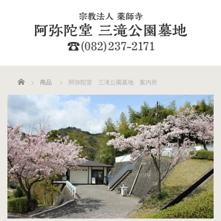
ホーム
商品
阿弥陀堂 三滝公園墓地 案内所